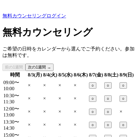
無料カウンセリング
ログイン
無料カウンセリング
ご希望の日時をカレンダーから選んでご予約ください。参加
は無料です。
前の1週間
次の1週間 →
時間
8/3(月)
8/4(火)
8/5(水)
8/6(木)
8/7(金)
8/8(土)
8/9(日)
09:00〜
×
×
×
×
○
○
○
10:00
10:30〜
×
×
×
×
○
○
○
11:30
12:00〜
×
×
×
×
×
○
○
13:00
13:30〜
×
×
×
×
○
○
○
14:30
15:00〜