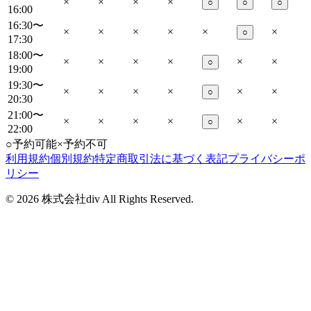
×
×
×
×
○
○
○
16:00
16:30〜
×
×
×
×
×
×
○
17:30
18:00〜
×
×
×
×
×
×
○
19:00
19:30〜
×
×
×
×
×
×
○
20:30
21:00〜
×
×
×
×
×
×
○
22:00
○
予約可能
×
予約不可
利用規約
個別規約
特定商取引法に基づく表記
プライバシーポ
リシー
©
2026
株式会社div All Rights Reserved.