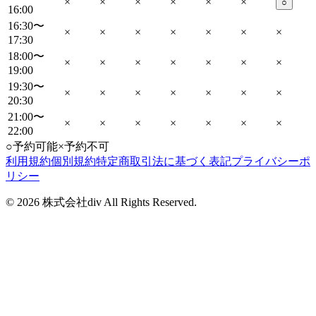
×
×
×
×
×
×
○
16:00
16:30〜
×
×
×
×
×
×
×
17:30
18:00〜
×
×
×
×
×
×
×
19:00
19:30〜
×
×
×
×
×
×
×
20:30
21:00〜
×
×
×
×
×
×
×
22:00
○
予約可能
×
予約不可
利用規約
個別規約
特定商取引法に基づく表記
プライバシーポ
リシー
©
2026
株式会社div All Rights Reserved.