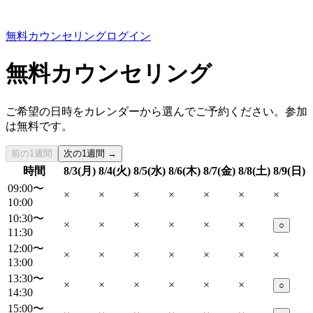
無料カウンセリング
ログイン
無料カウンセリング
ご希望の日時をカレンダーから選んでご予約ください。参加
は無料です。
前の1週間
次の1週間 →
時間
8/3(月)
8/4(火)
8/5(水)
8/6(木)
8/7(金)
8/8(土)
8/9(日)
09:00〜
×
×
×
×
×
×
×
10:00
10:30〜
×
×
×
×
×
×
○
11:30
12:00〜
×
×
×
×
×
×
×
13:00
13:30〜
×
×
×
×
×
×
○
14:30
15:00〜