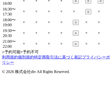
×
×
×
×
○
○
○
16:00
16:30〜
×
×
×
×
×
×
○
17:30
18:00〜
×
×
×
×
×
×
○
19:00
19:30〜
×
×
×
×
×
×
○
20:30
21:00〜
×
×
×
×
×
×
○
22:00
○
予約可能
×
予約不可
利用規約
個別規約
特定商取引法に基づく表記
プライバシーポ
リシー
©
2026
株式会社div All Rights Reserved.