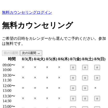
無料カウンセリング
ログイン
無料カウンセリング
ご希望の日時をカレンダーから選んでご予約ください。参加
は無料です。
前の1週間
次の1週間 →
時間
8/3(月)
8/4(火)
8/5(水)
8/6(木)
8/7(金)
8/8(土)
8/9(日)
09:00〜
×
×
×
×
○
○
○
10:00
10:30〜
×
×
×
×
○
○
○
11:30
12:00〜
×
×
×
×
×
○
○
13:00
13:30〜
×
×
×
×
○
○
○
14:30
15:00〜