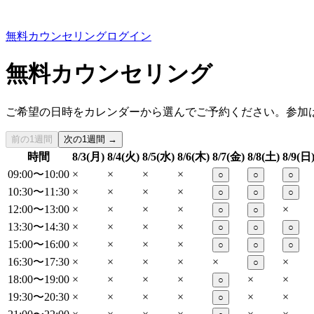
無料カウンセリング
ログイン
無料カウンセリング
ご希望の日時をカレンダーから選んでご予約ください。参加
前の1週間
次の1週間 →
時間
8/3(月)
8/4(火)
8/5(水)
8/6(木)
8/7(金)
8/8(土)
8/9(日
09:00〜10:00
×
×
×
×
○
○
○
10:30〜11:30
×
×
×
×
○
○
○
12:00〜13:00
×
×
×
×
×
○
○
13:30〜14:30
×
×
×
×
○
○
○
15:00〜16:00
×
×
×
×
○
○
○
16:30〜17:30
×
×
×
×
×
×
○
18:00〜19:00
×
×
×
×
×
×
○
19:30〜20:30
×
×
×
×
×
×
○