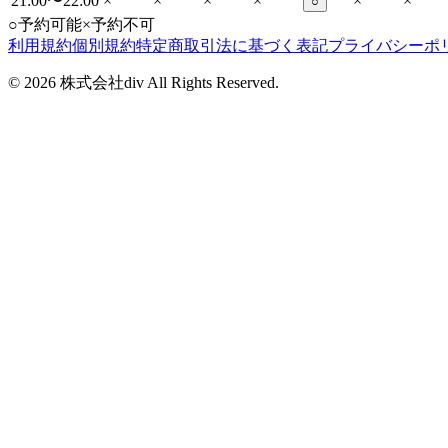
21:00〜22:00
×
×
×
×
×
×
○
○
予約可能
×
予約不可
利用規約
個別規約
特定商取引法に基づく表記
プライバシーポ
©
2026
株式会社div All Rights Reserved.