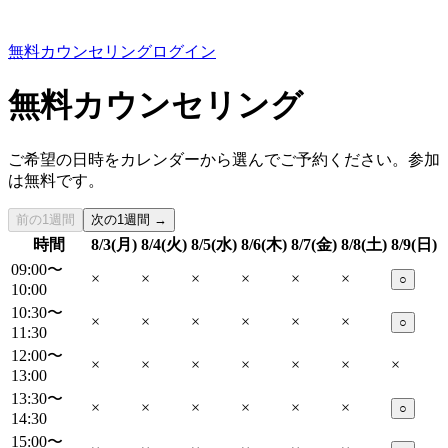
無料カウンセリング
ログイン
無料カウンセリング
ご希望の日時をカレンダーから選んでご予約ください。参加
は無料です。
前の1週間
次の1週間 →
時間
8/3(月)
8/4(火)
8/5(水)
8/6(木)
8/7(金)
8/8(土)
8/9(日)
09:00〜
×
×
×
×
×
×
○
10:00
10:30〜
×
×
×
×
×
×
○
11:30
12:00〜
×
×
×
×
×
×
×
13:00
13:30〜
×
×
×
×
×
×
○
14:30
15:00〜