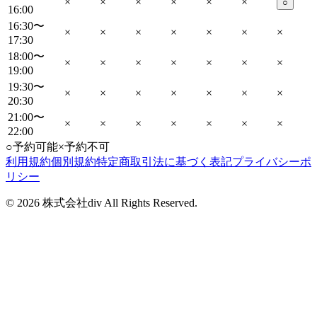
×
×
×
×
×
×
○
16:00
16:30〜
×
×
×
×
×
×
×
17:30
18:00〜
×
×
×
×
×
×
×
19:00
19:30〜
×
×
×
×
×
×
×
20:30
21:00〜
×
×
×
×
×
×
×
22:00
○
予約可能
×
予約不可
利用規約
個別規約
特定商取引法に基づく表記
プライバシーポ
リシー
©
2026
株式会社div All Rights Reserved.