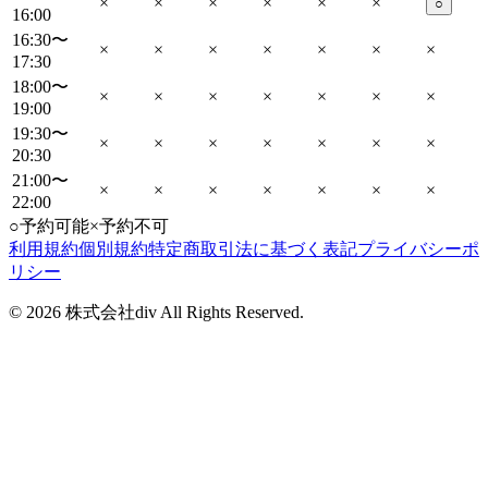
×
×
×
×
×
×
○
16:00
16:30〜
×
×
×
×
×
×
×
17:30
18:00〜
×
×
×
×
×
×
×
19:00
19:30〜
×
×
×
×
×
×
×
20:30
21:00〜
×
×
×
×
×
×
×
22:00
○
予約可能
×
予約不可
利用規約
個別規約
特定商取引法に基づく表記
プライバシーポ
リシー
©
2026
株式会社div All Rights Reserved.