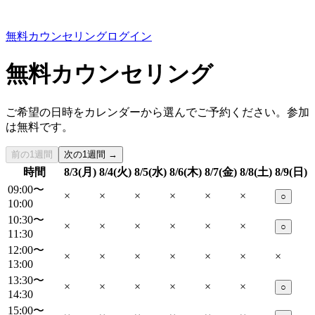
無料カウンセリング
ログイン
無料カウンセリング
ご希望の日時をカレンダーから選んでご予約ください。参加
は無料です。
前の1週間
次の1週間 →
時間
8/3(月)
8/4(火)
8/5(水)
8/6(木)
8/7(金)
8/8(土)
8/9(日)
09:00〜
×
×
×
×
×
×
○
10:00
10:30〜
×
×
×
×
×
×
○
11:30
12:00〜
×
×
×
×
×
×
×
13:00
13:30〜
×
×
×
×
×
×
○
14:30
15:00〜