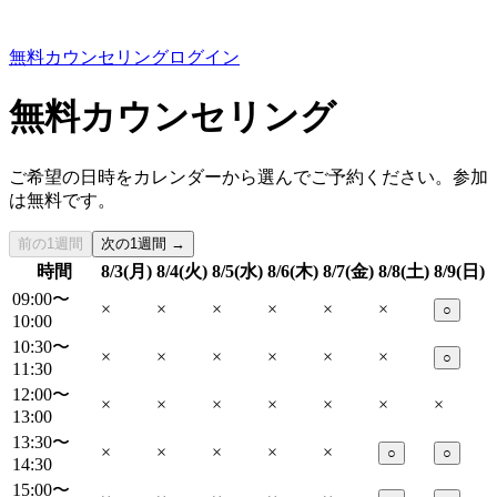
無料カウンセリング
ログイン
無料カウンセリング
ご希望の日時をカレンダーから選んでご予約ください。参加
は無料です。
前の1週間
次の1週間 →
時間
8/3(月)
8/4(火)
8/5(水)
8/6(木)
8/7(金)
8/8(土)
8/9(日)
09:00〜
×
×
×
×
×
×
○
10:00
10:30〜
×
×
×
×
×
×
○
11:30
12:00〜
×
×
×
×
×
×
×
13:00
13:30〜
×
×
×
×
×
○
○
14:30
15:00〜