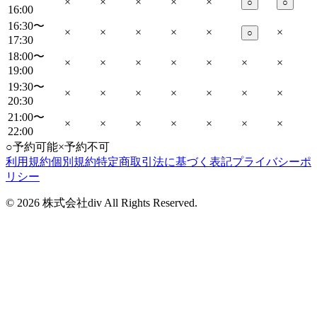
×
×
×
×
×
○
○
16:00
16:30〜
×
×
×
×
×
×
○
17:30
18:00〜
×
×
×
×
×
×
×
19:00
19:30〜
×
×
×
×
×
×
×
20:30
21:00〜
×
×
×
×
×
×
×
22:00
○
予約可能
×
予約不可
利用規約
個別規約
特定商取引法に基づく表記
プライバシーポ
リシー
©
2026
株式会社div All Rights Reserved.