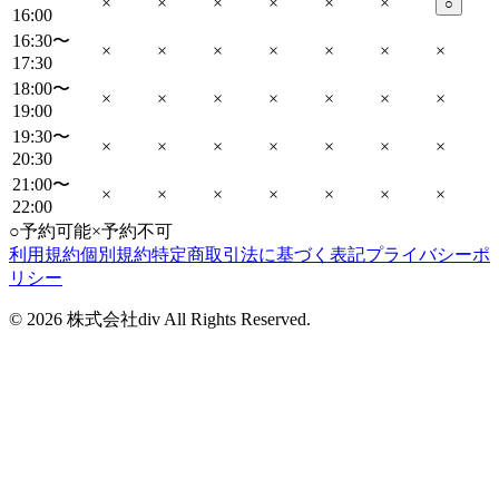
×
×
×
×
×
×
○
16:00
16:30〜
×
×
×
×
×
×
×
17:30
18:00〜
×
×
×
×
×
×
×
19:00
19:30〜
×
×
×
×
×
×
×
20:30
21:00〜
×
×
×
×
×
×
×
22:00
○
予約可能
×
予約不可
利用規約
個別規約
特定商取引法に基づく表記
プライバシーポ
リシー
©
2026
株式会社div All Rights Reserved.