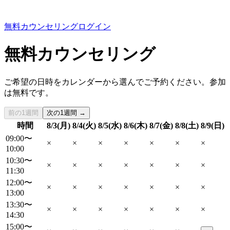
無料カウンセリング
ログイン
無料カウンセリング
ご希望の日時をカレンダーから選んでご予約ください。参加
は無料です。
前の1週間
次の1週間 →
時間
8/3(月)
8/4(火)
8/5(水)
8/6(木)
8/7(金)
8/8(土)
8/9(日)
09:00〜
×
×
×
×
×
×
×
10:00
10:30〜
×
×
×
×
×
×
×
11:30
12:00〜
×
×
×
×
×
×
×
13:00
13:30〜
×
×
×
×
×
×
×
14:30
15:00〜