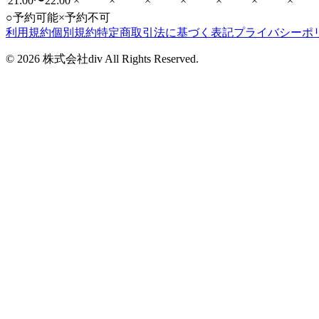
21:00〜22:00
×
×
×
×
×
×
×
○
予約可能
×
予約不可
利用規約
個別規約
特定商取引法に基づく表記
プライバシーポ
©
2026
株式会社div All Rights Reserved.