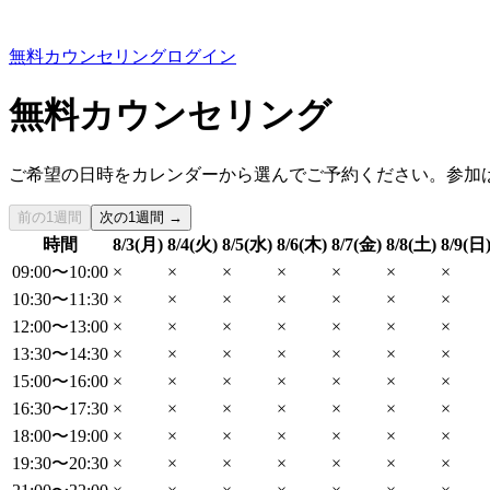
無料カウンセリング
ログイン
無料カウンセリング
ご希望の日時をカレンダーから選んでご予約ください。参加
前の1週間
次の1週間 →
時間
8/3(月)
8/4(火)
8/5(水)
8/6(木)
8/7(金)
8/8(土)
8/9(日
09:00〜10:00
×
×
×
×
×
×
×
10:30〜11:30
×
×
×
×
×
×
×
12:00〜13:00
×
×
×
×
×
×
×
13:30〜14:30
×
×
×
×
×
×
×
15:00〜16:00
×
×
×
×
×
×
×
16:30〜17:30
×
×
×
×
×
×
×
18:00〜19:00
×
×
×
×
×
×
×
19:30〜20:30
×
×
×
×
×
×
×