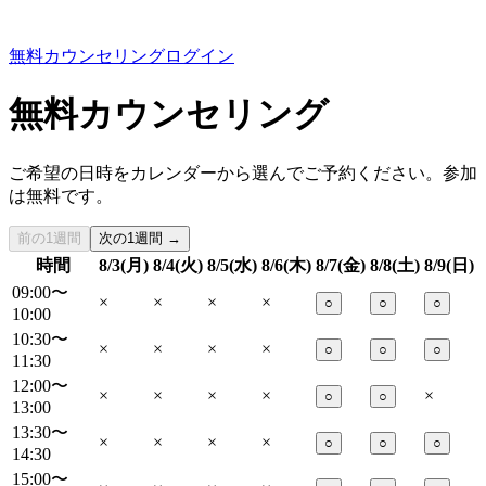
無料カウンセリング
ログイン
無料カウンセリング
ご希望の日時をカレンダーから選んでご予約ください。参加
は無料です。
前の1週間
次の1週間 →
時間
8/3(月)
8/4(火)
8/5(水)
8/6(木)
8/7(金)
8/8(土)
8/9(日)
09:00〜
×
×
×
×
○
○
○
10:00
10:30〜
×
×
×
×
○
○
○
11:30
12:00〜
×
×
×
×
×
○
○
13:00
13:30〜
×
×
×
×
○
○
○
14:30
15:00〜