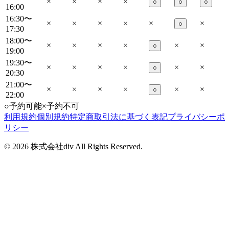
×
×
×
×
○
○
○
16:00
16:30〜
×
×
×
×
×
×
○
17:30
18:00〜
×
×
×
×
×
×
○
19:00
19:30〜
×
×
×
×
×
×
○
20:30
21:00〜
×
×
×
×
×
×
○
22:00
○
予約可能
×
予約不可
利用規約
個別規約
特定商取引法に基づく表記
プライバシーポ
リシー
©
2026
株式会社div All Rights Reserved.