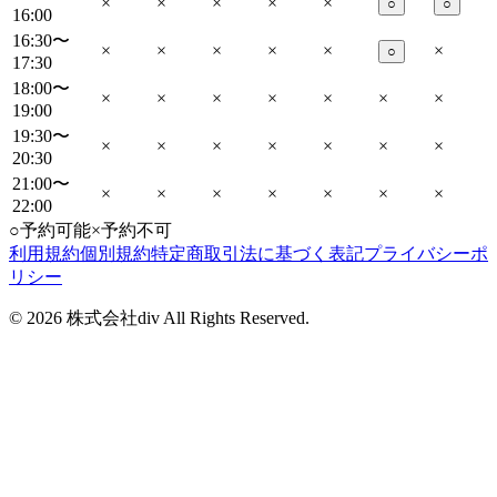
×
×
×
×
×
○
○
16:00
16:30〜
×
×
×
×
×
×
○
17:30
18:00〜
×
×
×
×
×
×
×
19:00
19:30〜
×
×
×
×
×
×
×
20:30
21:00〜
×
×
×
×
×
×
×
22:00
○
予約可能
×
予約不可
利用規約
個別規約
特定商取引法に基づく表記
プライバシーポ
リシー
©
2026
株式会社div All Rights Reserved.