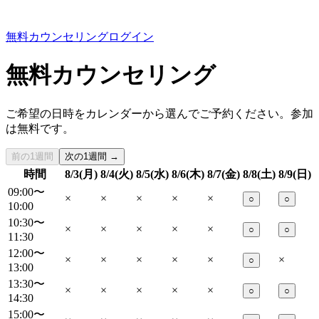
無料カウンセリング
ログイン
無料カウンセリング
ご希望の日時をカレンダーから選んでご予約ください。参加
は無料です。
前の1週間
次の1週間 →
時間
8/3(月)
8/4(火)
8/5(水)
8/6(木)
8/7(金)
8/8(土)
8/9(日)
09:00〜
×
×
×
×
×
○
○
10:00
10:30〜
×
×
×
×
×
○
○
11:30
12:00〜
×
×
×
×
×
×
○
13:00
13:30〜
×
×
×
×
×
○
○
14:30
15:00〜