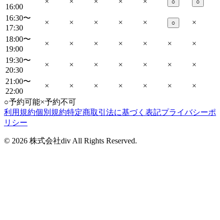
×
×
×
×
×
○
○
16:00
16:30〜
×
×
×
×
×
×
○
17:30
18:00〜
×
×
×
×
×
×
×
19:00
19:30〜
×
×
×
×
×
×
×
20:30
21:00〜
×
×
×
×
×
×
×
22:00
○
予約可能
×
予約不可
利用規約
個別規約
特定商取引法に基づく表記
プライバシーポ
リシー
©
2026
株式会社div All Rights Reserved.