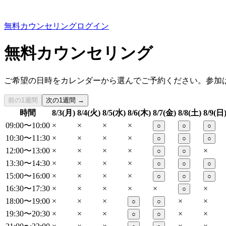
無料カウンセリング
ログイン
無料カウンセリング
ご希望の日時をカレンダーから選んでご予約ください。参加
前の1週間
次の1週間 →
時間
8/3(月)
8/4(火)
8/5(水)
8/6(木)
8/7(金)
8/8(土)
8/9(日
09:00〜10:00
×
×
×
×
○
○
○
10:30〜11:30
×
×
×
×
○
○
○
12:00〜13:00
×
×
×
×
×
○
○
13:30〜14:30
×
×
×
×
○
○
○
15:00〜16:00
×
×
×
×
○
○
○
16:30〜17:30
×
×
×
×
×
×
○
18:00〜19:00
×
×
×
×
×
○
○
19:30〜20:30
×
×
×
×
×
○
○