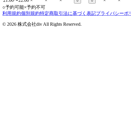
21:00〜22:00
×
×
×
×
×
○
○
○
予約可能
×
予約不可
利用規約
個別規約
特定商取引法に基づく表記
プライバシーポ
©
2026
株式会社div All Rights Reserved.