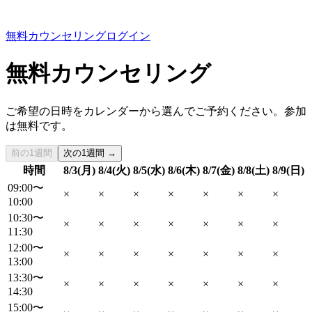
無料カウンセリング
ログイン
無料カウンセリング
ご希望の日時をカレンダーから選んでご予約ください。参加
は無料です。
前の1週間
次の1週間 →
時間
8/3(月)
8/4(火)
8/5(水)
8/6(木)
8/7(金)
8/8(土)
8/9(日)
09:00〜
×
×
×
×
×
×
×
10:00
10:30〜
×
×
×
×
×
×
×
11:30
12:00〜
×
×
×
×
×
×
×
13:00
13:30〜
×
×
×
×
×
×
×
14:30
15:00〜