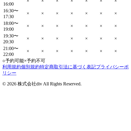
×
×
×
×
×
×
×
16:00
16:30〜
×
×
×
×
×
×
×
17:30
18:00〜
×
×
×
×
×
×
×
19:00
19:30〜
×
×
×
×
×
×
×
20:30
21:00〜
×
×
×
×
×
×
×
22:00
○
予約可能
×
予約不可
利用規約
個別規約
特定商取引法に基づく表記
プライバシーポ
リシー
©
2026
株式会社div All Rights Reserved.