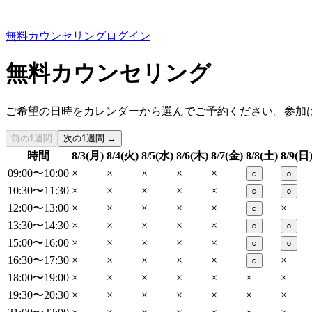
無料カウンセリング
ログイン
無料カウンセリング
ご希望の日時をカレンダーから選んでご予約ください。参加
前の1週間
次の1週間 →
時間
8/3(月)
8/4(火)
8/5(水)
8/6(木)
8/7(金)
8/8(土)
8/9(日
09:00〜10:00
×
×
×
×
×
○
○
10:30〜11:30
×
×
×
×
×
○
○
12:00〜13:00
×
×
×
×
×
×
○
13:30〜14:30
×
×
×
×
×
○
○
15:00〜16:00
×
×
×
×
×
○
○
16:30〜17:30
×
×
×
×
×
×
○
18:00〜19:00
×
×
×
×
×
×
×
19:30〜20:30
×
×
×
×
×
×
×