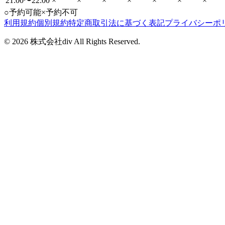
21:00〜22:00
×
×
×
×
×
×
×
○
予約可能
×
予約不可
利用規約
個別規約
特定商取引法に基づく表記
プライバシーポ
©
2026
株式会社div All Rights Reserved.