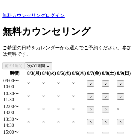
無料カウンセリング
ログイン
無料カウンセリング
ご希望の日時をカレンダーから選んでご予約ください。参加
は無料です。
前の1週間
次の1週間 →
時間
8/3(月)
8/4(火)
8/5(水)
8/6(木)
8/7(金)
8/8(土)
8/9(日)
09:00〜
×
×
×
×
○
○
○
10:00
10:30〜
×
×
×
×
○
○
○
11:30
12:00〜
×
×
×
×
×
○
○
13:00
13:30〜
×
×
×
×
○
○
○
14:30
15:00〜