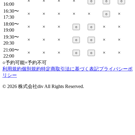
×
×
×
×
○
○
○
16:00
16:30〜
×
×
×
×
×
×
○
17:30
18:00〜
×
×
×
×
×
○
○
19:00
19:30〜
×
×
×
×
×
○
○
20:30
21:00〜
×
×
×
×
×
○
○
22:00
○
予約可能
×
予約不可
利用規約
個別規約
特定商取引法に基づく表記
プライバシーポ
リシー
©
2026
株式会社div All Rights Reserved.