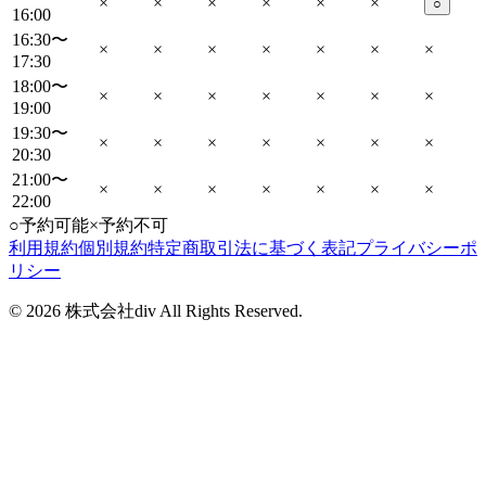
×
×
×
×
×
×
○
16:00
16:30〜
×
×
×
×
×
×
×
17:30
18:00〜
×
×
×
×
×
×
×
19:00
19:30〜
×
×
×
×
×
×
×
20:30
21:00〜
×
×
×
×
×
×
×
22:00
○
予約可能
×
予約不可
利用規約
個別規約
特定商取引法に基づく表記
プライバシーポ
リシー
©
2026
株式会社div All Rights Reserved.