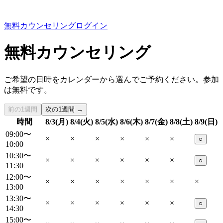
無料カウンセリング
ログイン
無料カウンセリング
ご希望の日時をカレンダーから選んでご予約ください。参加
は無料です。
前の1週間
次の1週間 →
時間
8/3(月)
8/4(火)
8/5(水)
8/6(木)
8/7(金)
8/8(土)
8/9(日)
09:00〜
×
×
×
×
×
×
○
10:00
10:30〜
×
×
×
×
×
×
○
11:30
12:00〜
×
×
×
×
×
×
×
13:00
13:30〜
×
×
×
×
×
×
○
14:30
15:00〜