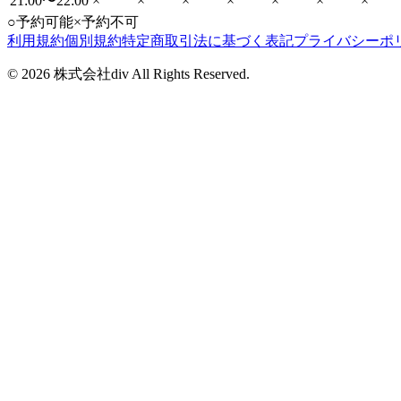
21:00〜22:00
×
×
×
×
×
×
×
○
予約可能
×
予約不可
利用規約
個別規約
特定商取引法に基づく表記
プライバシーポ
©
2026
株式会社div All Rights Reserved.