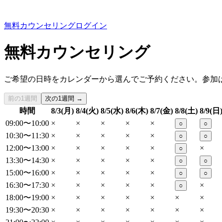
無料カウンセリング
ログイン
無料カウンセリング
ご希望の日時をカレンダーから選んでご予約ください。参加
前の1週間
次の1週間 →
時間
8/3(月)
8/4(火)
8/5(水)
8/6(木)
8/7(金)
8/8(土)
8/9(日
09:00〜10:00
×
×
×
×
×
○
○
10:30〜11:30
×
×
×
×
×
○
○
12:00〜13:00
×
×
×
×
×
×
○
13:30〜14:30
×
×
×
×
×
○
○
15:00〜16:00
×
×
×
×
×
○
○
16:30〜17:30
×
×
×
×
×
×
○
18:00〜19:00
×
×
×
×
×
×
×
19:30〜20:30
×
×
×
×
×
×
×