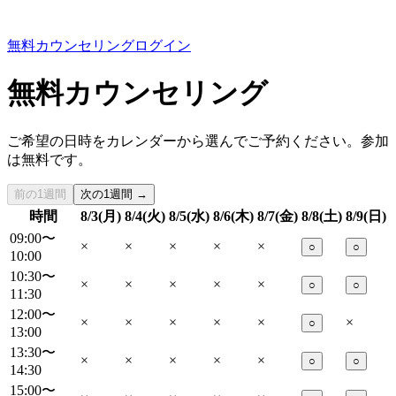
無料カウンセリング
ログイン
無料カウンセリング
ご希望の日時をカレンダーから選んでご予約ください。参加
は無料です。
前の1週間
次の1週間 →
時間
8/3(月)
8/4(火)
8/5(水)
8/6(木)
8/7(金)
8/8(土)
8/9(日)
09:00〜
×
×
×
×
×
○
○
10:00
10:30〜
×
×
×
×
×
○
○
11:30
12:00〜
×
×
×
×
×
×
○
13:00
13:30〜
×
×
×
×
×
○
○
14:30
15:00〜