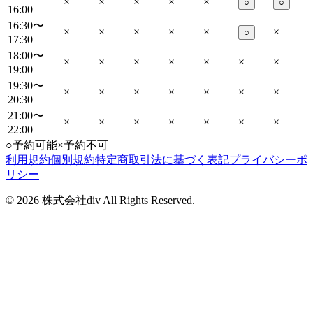
×
×
×
×
×
○
○
16:00
16:30〜
×
×
×
×
×
×
○
17:30
18:00〜
×
×
×
×
×
×
×
19:00
19:30〜
×
×
×
×
×
×
×
20:30
21:00〜
×
×
×
×
×
×
×
22:00
○
予約可能
×
予約不可
利用規約
個別規約
特定商取引法に基づく表記
プライバシーポ
リシー
©
2026
株式会社div All Rights Reserved.