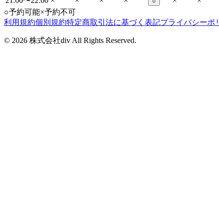
21:00〜22:00
×
×
×
×
×
×
○
○
予約可能
×
予約不可
利用規約
個別規約
特定商取引法に基づく表記
プライバシーポ
©
2026
株式会社div All Rights Reserved.