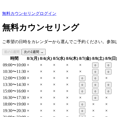
無料カウンセリング
ログイン
無料カウンセリング
ご希望の日時をカレンダーから選んでご予約ください。参加
前の1週間
次の1週間 →
時間
8/3(月)
8/4(火)
8/5(水)
8/6(木)
8/7(金)
8/8(土)
8/9(日
09:00〜10:00
×
×
×
×
×
○
○
10:30〜11:30
×
×
×
×
×
○
○
12:00〜13:00
×
×
×
×
×
○
○
13:30〜14:30
×
×
×
×
○
○
○
15:00〜16:00
×
×
×
×
○
○
○
16:30〜17:30
×
×
×
×
×
×
○
18:00〜19:00
×
×
×
×
×
×
○
19:30〜20:30
×
×
×
×
×
×
○