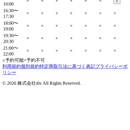
×
×
×
×
×
×
○
16:00
16:30〜
×
×
×
×
×
×
×
17:30
18:00〜
×
×
×
×
×
×
×
19:00
19:30〜
×
×
×
×
×
×
×
20:30
21:00〜
×
×
×
×
×
×
×
22:00
○
予約可能
×
予約不可
利用規約
個別規約
特定商取引法に基づく表記
プライバシーポ
リシー
©
2026
株式会社div All Rights Reserved.