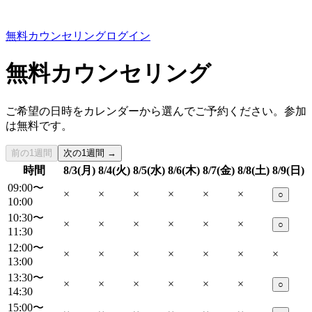
無料カウンセリング
ログイン
無料カウンセリング
ご希望の日時をカレンダーから選んでご予約ください。参加
は無料です。
前の1週間
次の1週間 →
時間
8/3(月)
8/4(火)
8/5(水)
8/6(木)
8/7(金)
8/8(土)
8/9(日)
09:00〜
×
×
×
×
×
×
○
10:00
10:30〜
×
×
×
×
×
×
○
11:30
12:00〜
×
×
×
×
×
×
×
13:00
13:30〜
×
×
×
×
×
×
○
14:30
15:00〜