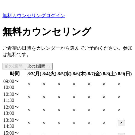
無料カウンセリング
ログイン
無料カウンセリング
ご希望の日時をカレンダーから選んでご予約ください。参加
は無料です。
前の1週間
次の1週間 →
時間
8/3(月)
8/4(火)
8/5(水)
8/6(木)
8/7(金)
8/8(土)
8/9(日)
09:00〜
×
×
×
×
×
×
×
10:00
10:30〜
×
×
×
×
×
×
×
11:30
12:00〜
×
×
×
×
×
×
×
13:00
13:30〜
×
×
×
×
×
×
○
14:30
15:00〜