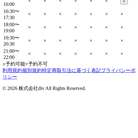
×
×
×
×
×
×
○
16:00
16:30〜
×
×
×
×
×
×
×
17:30
18:00〜
×
×
×
×
×
×
×
19:00
19:30〜
×
×
×
×
×
×
×
20:30
21:00〜
×
×
×
×
×
×
×
22:00
○
予約可能
×
予約不可
利用規約
個別規約
特定商取引法に基づく表記
プライバシーポ
リシー
©
2026
株式会社div All Rights Reserved.