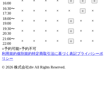
×
×
×
×
○
○
○
16:00
16:30〜
×
×
×
×
×
×
○
17:30
18:00〜
×
×
×
×
×
×
○
19:00
19:30〜
×
×
×
×
×
×
○
20:30
21:00〜
×
×
×
×
×
×
○
22:00
○
予約可能
×
予約不可
利用規約
個別規約
特定商取引法に基づく表記
プライバシーポ
リシー
©
2026
株式会社div All Rights Reserved.