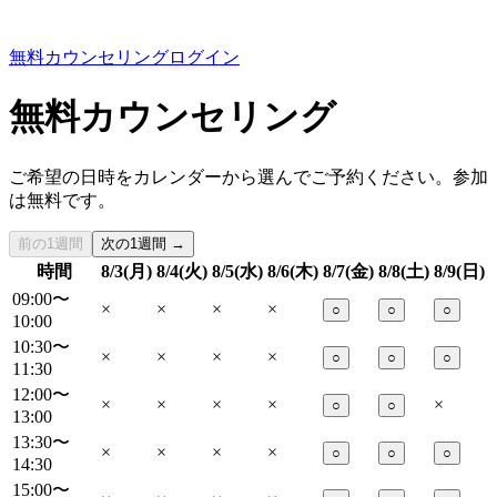
無料カウンセリング
ログイン
無料カウンセリング
ご希望の日時をカレンダーから選んでご予約ください。参加
は無料です。
前の1週間
次の1週間 →
時間
8/3(月)
8/4(火)
8/5(水)
8/6(木)
8/7(金)
8/8(土)
8/9(日)
09:00〜
×
×
×
×
○
○
○
10:00
10:30〜
×
×
×
×
○
○
○
11:30
12:00〜
×
×
×
×
×
○
○
13:00
13:30〜
×
×
×
×
○
○
○
14:30
15:00〜