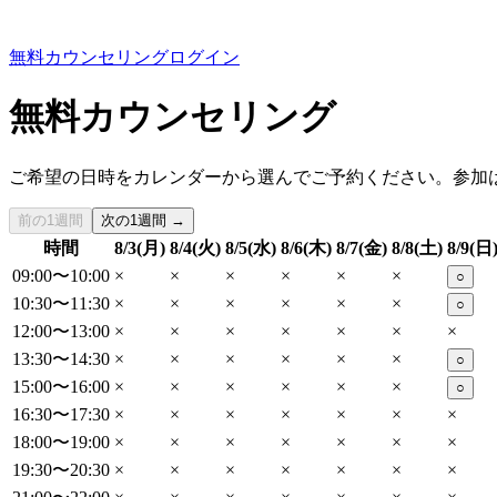
無料カウンセリング
ログイン
無料カウンセリング
ご希望の日時をカレンダーから選んでご予約ください。参加
前の1週間
次の1週間 →
時間
8/3(月)
8/4(火)
8/5(水)
8/6(木)
8/7(金)
8/8(土)
8/9(日
09:00〜10:00
×
×
×
×
×
×
○
10:30〜11:30
×
×
×
×
×
×
○
12:00〜13:00
×
×
×
×
×
×
×
13:30〜14:30
×
×
×
×
×
×
○
15:00〜16:00
×
×
×
×
×
×
○
16:30〜17:30
×
×
×
×
×
×
×
18:00〜19:00
×
×
×
×
×
×
×
19:30〜20:30
×
×
×
×
×
×
×