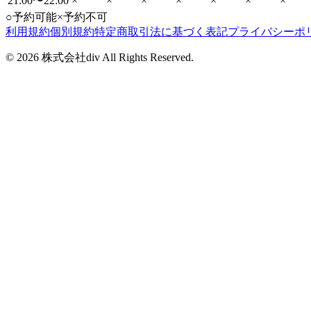
21:00〜22:00
×
×
×
×
×
×
×
○
予約可能
×
予約不可
利用規約
個別規約
特定商取引法に基づく表記
プライバシーポ
©
2026
株式会社div All Rights Reserved.