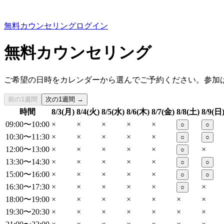
無料カウンセリング
ログイン
無料カウンセリング
ご希望の日時をカレンダーから選んでご予約ください。参加
前の1週間
次の1週間 →
時間
8/3(月)
8/4(火)
8/5(水)
8/6(木)
8/7(金)
8/8(土)
8/9(日
09:00〜10:00
×
×
×
×
×
○
○
10:30〜11:30
×
×
×
×
×
○
○
12:00〜13:00
×
×
×
×
×
×
○
13:30〜14:30
×
×
×
×
×
○
○
15:00〜16:00
×
×
×
×
×
○
○
16:30〜17:30
×
×
×
×
×
×
○
18:00〜19:00
×
×
×
×
×
×
×
19:30〜20:30
×
×
×
×
×
×
×