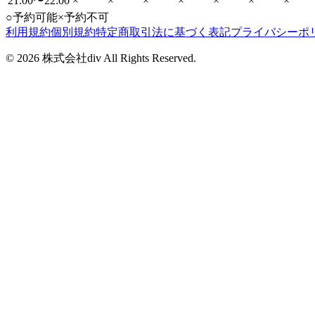
21:00〜22:00
×
×
×
×
×
×
×
○
予約可能
×
予約不可
利用規約
個別規約
特定商取引法に基づく表記
プライバシーポ
©
2026
株式会社div All Rights Reserved.