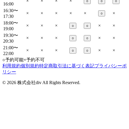
×
×
×
×
○
○
○
16:00
16:30〜
×
×
×
×
×
×
○
17:30
18:00〜
×
×
×
×
×
○
○
19:00
19:30〜
×
×
×
×
×
○
○
20:30
21:00〜
×
×
×
×
×
○
○
22:00
○
予約可能
×
予約不可
利用規約
個別規約
特定商取引法に基づく表記
プライバシーポ
リシー
©
2026
株式会社div All Rights Reserved.