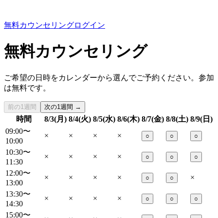
無料カウンセリング
ログイン
無料カウンセリング
ご希望の日時をカレンダーから選んでご予約ください。参加
は無料です。
前の1週間
次の1週間 →
時間
8/3(月)
8/4(火)
8/5(水)
8/6(木)
8/7(金)
8/8(土)
8/9(日)
09:00〜
×
×
×
×
○
○
○
10:00
10:30〜
×
×
×
×
○
○
○
11:30
12:00〜
×
×
×
×
×
○
○
13:00
13:30〜
×
×
×
×
○
○
○
14:30
15:00〜