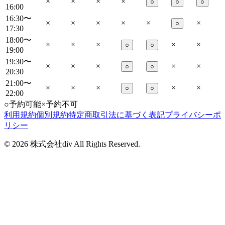
×
×
×
×
○
○
○
16:00
16:30〜
×
×
×
×
×
×
○
17:30
18:00〜
×
×
×
×
×
○
○
19:00
19:30〜
×
×
×
×
×
○
○
20:30
21:00〜
×
×
×
×
×
○
○
22:00
○
予約可能
×
予約不可
利用規約
個別規約
特定商取引法に基づく表記
プライバシーポ
リシー
©
2026
株式会社div All Rights Reserved.