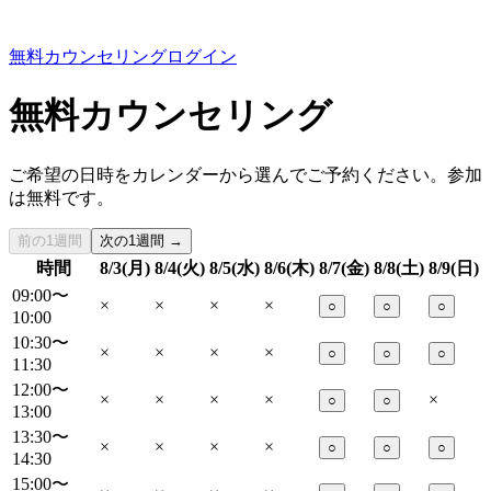
無料カウンセリング
ログイン
無料カウンセリング
ご希望の日時をカレンダーから選んでご予約ください。参加
は無料です。
前の1週間
次の1週間 →
時間
8/3(月)
8/4(火)
8/5(水)
8/6(木)
8/7(金)
8/8(土)
8/9(日)
09:00〜
×
×
×
×
○
○
○
10:00
10:30〜
×
×
×
×
○
○
○
11:30
12:00〜
×
×
×
×
×
○
○
13:00
13:30〜
×
×
×
×
○
○
○
14:30
15:00〜