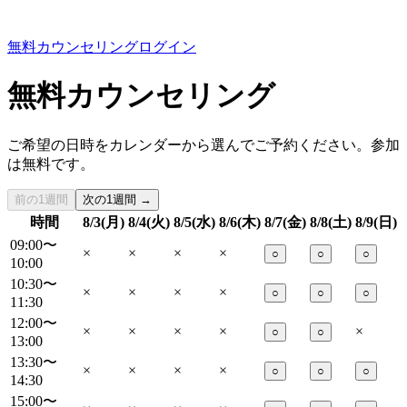
無料カウンセリング
ログイン
無料カウンセリング
ご希望の日時をカレンダーから選んでご予約ください。参加
は無料です。
前の1週間
次の1週間 →
時間
8/3(月)
8/4(火)
8/5(水)
8/6(木)
8/7(金)
8/8(土)
8/9(日)
09:00〜
×
×
×
×
○
○
○
10:00
10:30〜
×
×
×
×
○
○
○
11:30
12:00〜
×
×
×
×
×
○
○
13:00
13:30〜
×
×
×
×
○
○
○
14:30
15:00〜