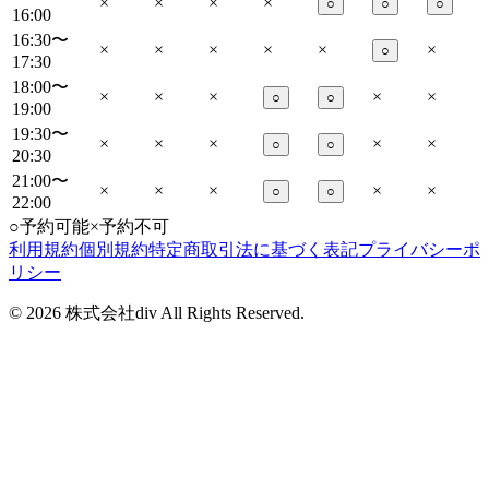
×
×
×
×
○
○
○
16:00
16:30〜
×
×
×
×
×
×
○
17:30
18:00〜
×
×
×
×
×
○
○
19:00
19:30〜
×
×
×
×
×
○
○
20:30
21:00〜
×
×
×
×
×
○
○
22:00
○
予約可能
×
予約不可
利用規約
個別規約
特定商取引法に基づく表記
プライバシーポ
リシー
©
2026
株式会社div All Rights Reserved.