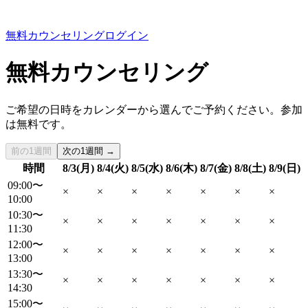
無料カウンセリング
ログイン
無料カウンセリング
ご希望の日時をカレンダーから選んでご予約ください。参加
は無料です。
前の1週間
次の1週間 →
時間
8/3(月)
8/4(火)
8/5(水)
8/6(木)
8/7(金)
8/8(土)
8/9(日)
09:00〜
×
×
×
×
×
×
×
10:00
10:30〜
×
×
×
×
×
×
×
11:30
12:00〜
×
×
×
×
×
×
×
13:00
13:30〜
×
×
×
×
×
×
×
14:30
15:00〜