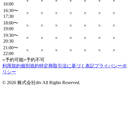
×
×
×
×
×
×
×
16:00
16:30〜
×
×
×
×
×
×
×
17:30
18:00〜
×
×
×
×
×
×
×
19:00
19:30〜
×
×
×
×
×
×
×
20:30
21:00〜
×
×
×
×
×
×
×
22:00
○
予約可能
×
予約不可
利用規約
個別規約
特定商取引法に基づく表記
プライバシーポ
リシー
©
2026
株式会社div All Rights Reserved.