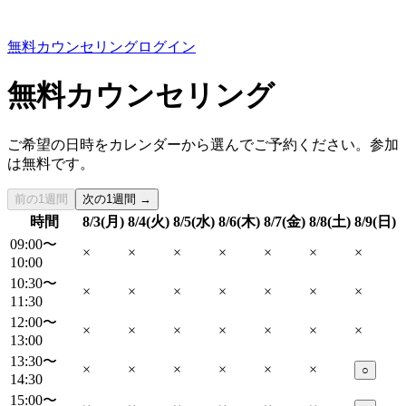
無料カウンセリング
ログイン
無料カウンセリング
ご希望の日時をカレンダーから選んでご予約ください。参加
は無料です。
前の1週間
次の1週間 →
時間
8/3(月)
8/4(火)
8/5(水)
8/6(木)
8/7(金)
8/8(土)
8/9(日)
09:00〜
×
×
×
×
×
×
×
10:00
10:30〜
×
×
×
×
×
×
×
11:30
12:00〜
×
×
×
×
×
×
×
13:00
13:30〜
×
×
×
×
×
×
○
14:30
15:00〜