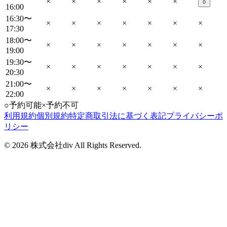
×
×
×
×
×
×
○
16:00
16:30〜
×
×
×
×
×
×
×
17:30
18:00〜
×
×
×
×
×
×
×
19:00
19:30〜
×
×
×
×
×
×
×
20:30
21:00〜
×
×
×
×
×
×
×
22:00
○
予約可能
×
予約不可
利用規約
個別規約
特定商取引法に基づく表記
プライバシーポ
リシー
©
2026
株式会社div All Rights Reserved.