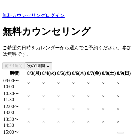
無料カウンセリング
ログイン
無料カウンセリング
ご希望の日時をカレンダーから選んでご予約ください。参加
は無料です。
前の1週間
次の1週間 →
時間
8/3(月)
8/4(火)
8/5(水)
8/6(木)
8/7(金)
8/8(土)
8/9(日)
09:00〜
×
×
×
×
×
×
×
10:00
10:30〜
×
×
×
×
×
×
×
11:30
12:00〜
×
×
×
×
×
×
×
13:00
13:30〜
×
×
×
×
×
×
×
14:30
15:00〜