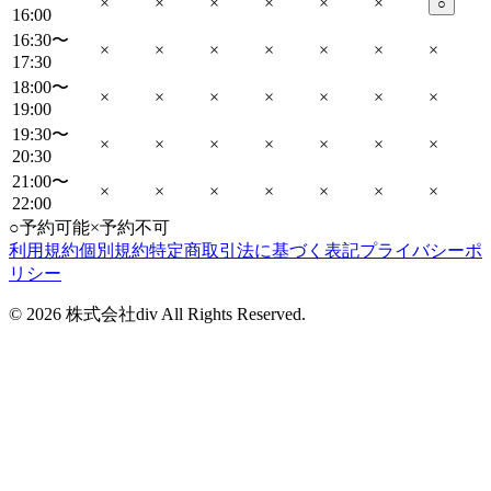
×
×
×
×
×
×
○
16:00
16:30〜
×
×
×
×
×
×
×
17:30
18:00〜
×
×
×
×
×
×
×
19:00
19:30〜
×
×
×
×
×
×
×
20:30
21:00〜
×
×
×
×
×
×
×
22:00
○
予約可能
×
予約不可
利用規約
個別規約
特定商取引法に基づく表記
プライバシーポ
リシー
©
2026
株式会社div All Rights Reserved.