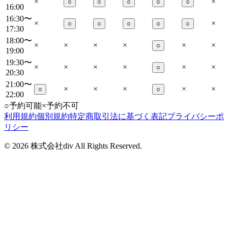
×
×
○
○
○
○
○
16:00
16:30〜
×
×
○
○
○
○
○
17:30
18:00〜
×
×
×
×
×
×
○
19:00
19:30〜
×
×
×
×
×
×
○
20:30
21:00〜
×
×
×
×
×
○
○
22:00
○
予約可能
×
予約不可
利用規約
個別規約
特定商取引法に基づく表記
プライバシーポ
リシー
©
2026
株式会社div All Rights Reserved.