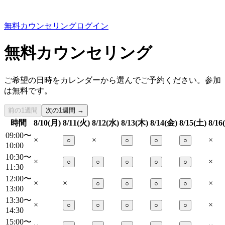
無料カウンセリング
ログイン
無料カウンセリング
ご希望の日時をカレンダーから選んでご予約ください。参加
は無料です。
前の1週間
次の1週間 →
時間
8/10(月)
8/11(火)
8/12(水)
8/13(木)
8/14(金)
8/15(土)
8/16
09:00〜
×
×
×
○
○
○
○
10:00
10:30〜
×
×
○
○
○
○
○
11:30
12:00〜
×
×
×
○
○
○
○
13:00
13:30〜
×
×
○
○
○
○
○
14:30
15:00〜