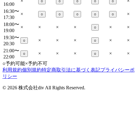
×
×
○
○
○
○
○
16:00
16:30〜
×
×
○
○
○
○
○
17:30
18:00〜
×
×
×
×
×
×
○
19:00
19:30〜
×
×
×
×
×
○
○
20:30
21:00〜
×
×
×
×
×
○
○
22:00
○
予約可能
×
予約不可
利用規約
個別規約
特定商取引法に基づく表記
プライバシーポ
リシー
©
2026
株式会社div All Rights Reserved.