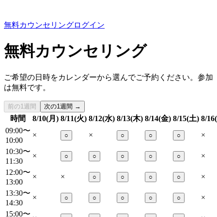
無料カウンセリング
ログイン
無料カウンセリング
ご希望の日時をカレンダーから選んでご予約ください。参加
は無料です。
前の1週間
次の1週間 →
時間
8/10(月)
8/11(火)
8/12(水)
8/13(木)
8/14(金)
8/15(土)
8/16
09:00〜
×
×
×
○
○
○
○
10:00
10:30〜
×
×
○
○
○
○
○
11:30
12:00〜
×
×
×
○
○
○
○
13:00
13:30〜
×
×
○
○
○
○
○
14:30
15:00〜