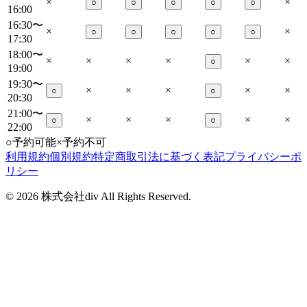
×
×
○
○
○
○
○
16:00
16:30〜
×
×
○
○
○
○
○
17:30
18:00〜
×
×
×
×
×
×
○
19:00
19:30〜
×
×
×
×
×
○
○
20:30
21:00〜
×
×
×
×
×
○
○
22:00
○
予約可能
×
予約不可
利用規約
個別規約
特定商取引法に基づく表記
プライバシーポ
リシー
©
2026
株式会社div All Rights Reserved.