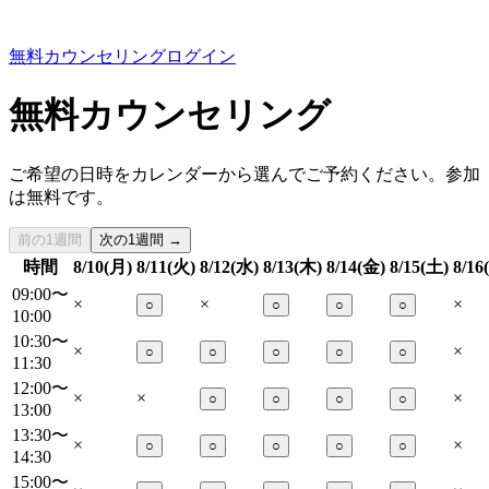
無料カウンセリング
ログイン
無料カウンセリング
ご希望の日時をカレンダーから選んでご予約ください。参加
は無料です。
前の1週間
次の1週間 →
時間
8/10(月)
8/11(火)
8/12(水)
8/13(木)
8/14(金)
8/15(土)
8/16
09:00〜
×
×
×
○
○
○
○
10:00
10:30〜
×
×
○
○
○
○
○
11:30
12:00〜
×
×
×
○
○
○
○
13:00
13:30〜
×
×
○
○
○
○
○
14:30
15:00〜