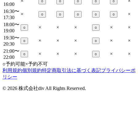
×
×
○
○
○
○
○
16:00
16:30〜
×
×
○
○
○
○
○
17:30
18:00〜
×
×
×
×
×
○
○
19:00
19:30〜
×
×
×
×
×
○
○
20:30
21:00〜
×
×
×
×
×
○
○
22:00
○
予約可能
×
予約不可
利用規約
個別規約
特定商取引法に基づく表記
プライバシーポ
リシー
©
2026
株式会社div All Rights Reserved.