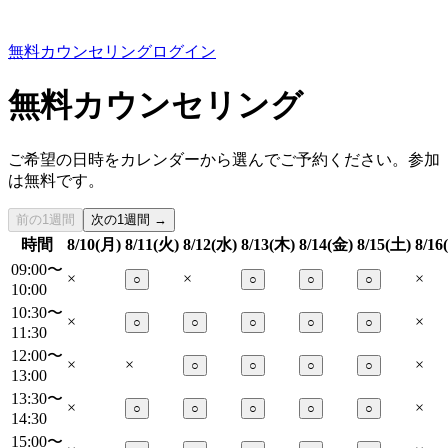
無料カウンセリング
ログイン
無料カウンセリング
ご希望の日時をカレンダーから選んでご予約ください。参加
は無料です。
前の1週間
次の1週間 →
時間
8/10(月)
8/11(火)
8/12(水)
8/13(木)
8/14(金)
8/15(土)
8/16
09:00〜
×
×
×
○
○
○
○
10:00
10:30〜
×
×
○
○
○
○
○
11:30
12:00〜
×
×
×
○
○
○
○
13:00
13:30〜
×
×
○
○
○
○
○
14:30
15:00〜