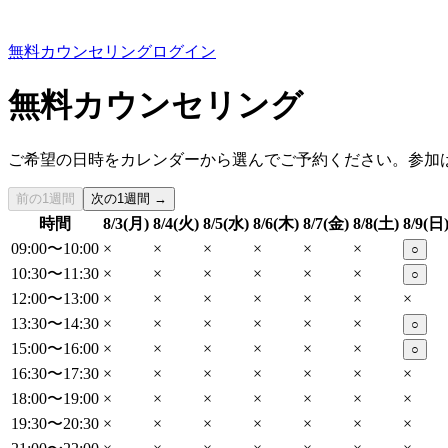
無料カウンセリング
ログイン
無料カウンセリング
ご希望の日時をカレンダーから選んでご予約ください。参加
前の1週間
次の1週間 →
時間
8/3(月)
8/4(火)
8/5(水)
8/6(木)
8/7(金)
8/8(土)
8/9(日
09:00〜10:00
×
×
×
×
×
×
○
10:30〜11:30
×
×
×
×
×
×
○
12:00〜13:00
×
×
×
×
×
×
×
13:30〜14:30
×
×
×
×
×
×
○
15:00〜16:00
×
×
×
×
×
×
○
16:30〜17:30
×
×
×
×
×
×
×
18:00〜19:00
×
×
×
×
×
×
×
19:30〜20:30
×
×
×
×
×
×
×