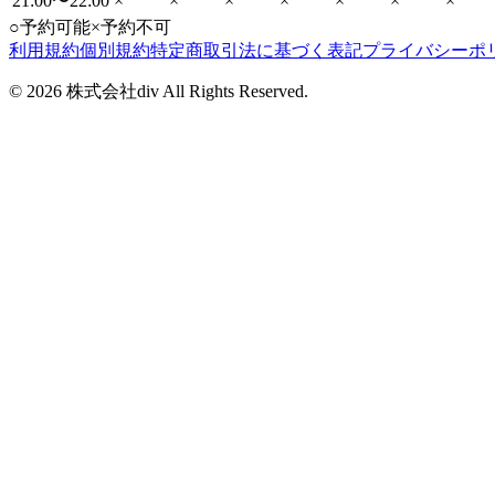
21:00〜22:00
×
×
×
×
×
×
×
○
予約可能
×
予約不可
利用規約
個別規約
特定商取引法に基づく表記
プライバシーポ
©
2026
株式会社div All Rights Reserved.