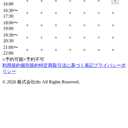
×
×
×
×
×
×
○
16:00
16:30〜
×
×
×
×
×
×
×
17:30
18:00〜
×
×
×
×
×
×
×
19:00
19:30〜
×
×
×
×
×
×
×
20:30
21:00〜
×
×
×
×
×
×
×
22:00
○
予約可能
×
予約不可
利用規約
個別規約
特定商取引法に基づく表記
プライバシーポ
リシー
©
2026
株式会社div All Rights Reserved.