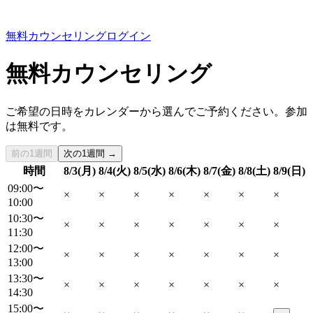
無料カウンセリング
ログイン
無料カウンセリング
ご希望の日時をカレンダーから選んでご予約ください。参加
は無料です。
前の1週間
次の1週間 →
時間
8/3(月)
8/4(火)
8/5(水)
8/6(木)
8/7(金)
8/8(土)
8/9(日)
09:00〜
×
×
×
×
×
×
×
10:00
10:30〜
×
×
×
×
×
×
×
11:30
12:00〜
×
×
×
×
×
×
×
13:00
13:30〜
×
×
×
×
×
×
×
14:30
15:00〜