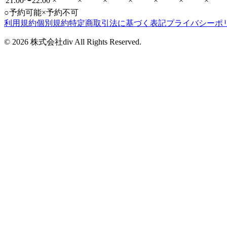
21:00〜22:00
×
×
×
×
×
×
×
○
予約可能
×
予約不可
利用規約
個別規約
特定商取引法に基づく表記
プライバシーポ
©
2026
株式会社div All Rights Reserved.