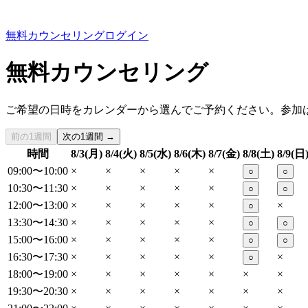
無料カウンセリング
ログイン
無料カウンセリング
ご希望の日時をカレンダーから選んでご予約ください。参加
前の1週間
次の1週間 →
時間
8/3(月)
8/4(火)
8/5(水)
8/6(木)
8/7(金)
8/8(土)
8/9(日
09:00〜10:00
×
×
×
×
×
○
○
10:30〜11:30
×
×
×
×
×
○
○
12:00〜13:00
×
×
×
×
×
×
○
13:30〜14:30
×
×
×
×
×
○
○
15:00〜16:00
×
×
×
×
×
○
○
16:30〜17:30
×
×
×
×
×
×
○
18:00〜19:00
×
×
×
×
×
×
×
19:30〜20:30
×
×
×
×
×
×
×