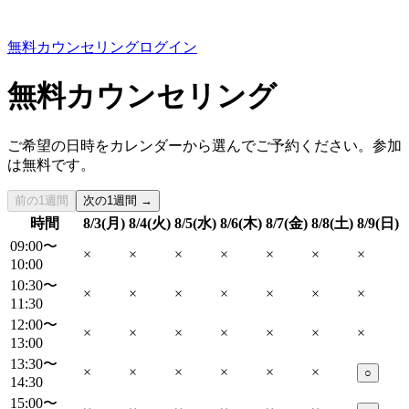
無料カウンセリング
ログイン
無料カウンセリング
ご希望の日時をカレンダーから選んでご予約ください。参加
は無料です。
前の1週間
次の1週間 →
時間
8/3(月)
8/4(火)
8/5(水)
8/6(木)
8/7(金)
8/8(土)
8/9(日)
09:00〜
×
×
×
×
×
×
×
10:00
10:30〜
×
×
×
×
×
×
×
11:30
12:00〜
×
×
×
×
×
×
×
13:00
13:30〜
×
×
×
×
×
×
○
14:30
15:00〜