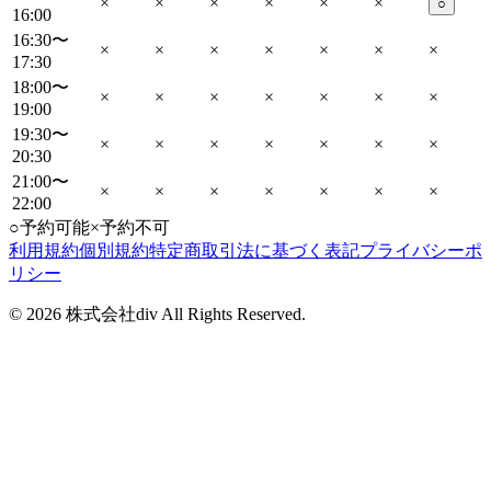
×
×
×
×
×
×
○
16:00
16:30〜
×
×
×
×
×
×
×
17:30
18:00〜
×
×
×
×
×
×
×
19:00
19:30〜
×
×
×
×
×
×
×
20:30
21:00〜
×
×
×
×
×
×
×
22:00
○
予約可能
×
予約不可
利用規約
個別規約
特定商取引法に基づく表記
プライバシーポ
リシー
©
2026
株式会社div All Rights Reserved.