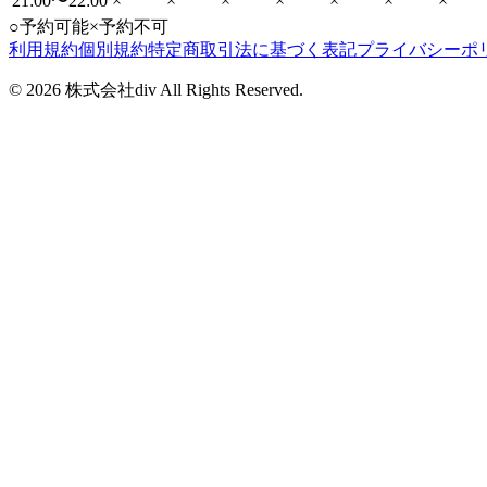
21:00〜22:00
×
×
×
×
×
×
×
○
予約可能
×
予約不可
利用規約
個別規約
特定商取引法に基づく表記
プライバシーポ
©
2026
株式会社div All Rights Reserved.