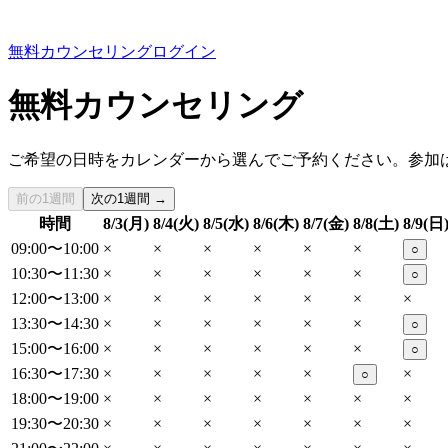
無料カウンセリング
ログイン
無料カウンセリング
ご希望の日時をカレンダーから選んでご予約ください。参加
前の1週間
次の1週間 →
時間
8/3(月)
8/4(火)
8/5(水)
8/6(木)
8/7(金)
8/8(土)
8/9(日
09:00〜10:00
×
×
×
×
×
×
○
10:30〜11:30
×
×
×
×
×
×
○
12:00〜13:00
×
×
×
×
×
×
×
13:30〜14:30
×
×
×
×
×
×
○
15:00〜16:00
×
×
×
×
×
×
○
16:30〜17:30
×
×
×
×
×
×
○
18:00〜19:00
×
×
×
×
×
×
×
19:30〜20:30
×
×
×
×
×
×
×