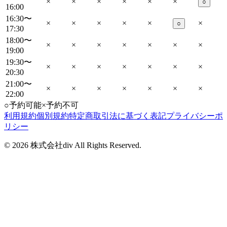
×
×
×
×
×
×
○
16:00
16:30〜
×
×
×
×
×
×
○
17:30
18:00〜
×
×
×
×
×
×
×
19:00
19:30〜
×
×
×
×
×
×
×
20:30
21:00〜
×
×
×
×
×
×
×
22:00
○
予約可能
×
予約不可
利用規約
個別規約
特定商取引法に基づく表記
プライバシーポ
リシー
©
2026
株式会社div All Rights Reserved.