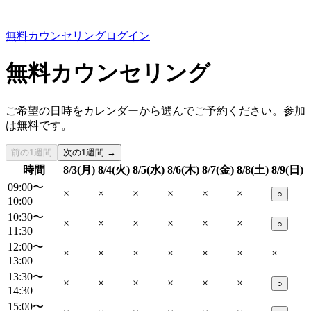
無料カウンセリング
ログイン
無料カウンセリング
ご希望の日時をカレンダーから選んでご予約ください。参加
は無料です。
前の1週間
次の1週間 →
時間
8/3(月)
8/4(火)
8/5(水)
8/6(木)
8/7(金)
8/8(土)
8/9(日)
09:00〜
×
×
×
×
×
×
○
10:00
10:30〜
×
×
×
×
×
×
○
11:30
12:00〜
×
×
×
×
×
×
×
13:00
13:30〜
×
×
×
×
×
×
○
14:30
15:00〜