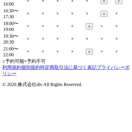
×
×
×
×
×
○
○
16:00
16:30〜
×
×
×
×
×
×
○
17:30
18:00〜
×
×
×
×
×
×
○
19:00
19:30〜
×
×
×
×
×
×
×
20:30
21:00〜
×
×
×
×
×
×
○
22:00
○
予約可能
×
予約不可
利用規約
個別規約
特定商取引法に基づく表記
プライバシーポ
リシー
©
2026
株式会社div All Rights Reserved.