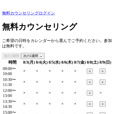
無料カウンセリング
ログイン
無料カウンセリング
ご希望の日時をカレンダーから選んでご予約ください。参加
は無料です。
前の1週間
次の1週間 →
時間
8/3(月)
8/4(火)
8/5(水)
8/6(木)
8/7(金)
8/8(土)
8/9(日)
09:00〜
×
×
×
×
×
○
○
10:00
10:30〜
×
×
×
×
×
○
○
11:30
12:00〜
×
×
×
×
×
×
○
13:00
13:30〜
×
×
×
×
×
○
○
14:30
15:00〜