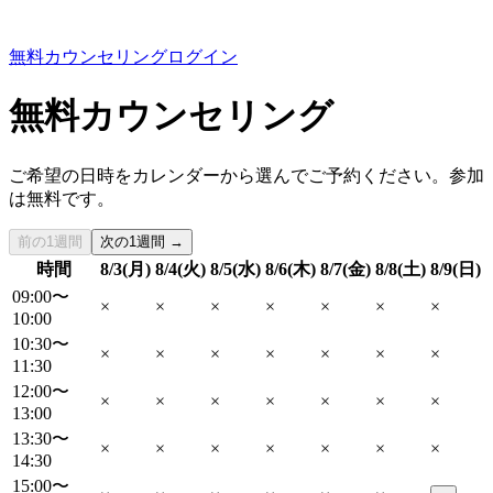
無料カウンセリング
ログイン
無料カウンセリング
ご希望の日時をカレンダーから選んでご予約ください。参加
は無料です。
前の1週間
次の1週間 →
時間
8/3(月)
8/4(火)
8/5(水)
8/6(木)
8/7(金)
8/8(土)
8/9(日)
09:00〜
×
×
×
×
×
×
×
10:00
10:30〜
×
×
×
×
×
×
×
11:30
12:00〜
×
×
×
×
×
×
×
13:00
13:30〜
×
×
×
×
×
×
×
14:30
15:00〜