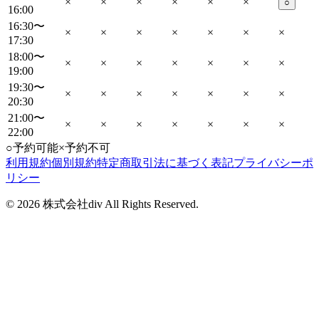
×
×
×
×
×
×
○
16:00
16:30〜
×
×
×
×
×
×
×
17:30
18:00〜
×
×
×
×
×
×
×
19:00
19:30〜
×
×
×
×
×
×
×
20:30
21:00〜
×
×
×
×
×
×
×
22:00
○
予約可能
×
予約不可
利用規約
個別規約
特定商取引法に基づく表記
プライバシーポ
リシー
©
2026
株式会社div All Rights Reserved.