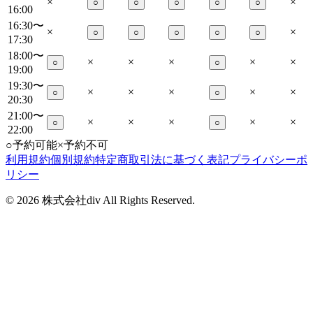
×
×
○
○
○
○
○
16:00
16:30〜
×
×
○
○
○
○
○
17:30
18:00〜
×
×
×
×
×
○
○
19:00
19:30〜
×
×
×
×
×
○
○
20:30
21:00〜
×
×
×
×
×
○
○
22:00
○
予約可能
×
予約不可
利用規約
個別規約
特定商取引法に基づく表記
プライバシーポ
リシー
©
2026
株式会社div All Rights Reserved.