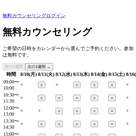
無料カウンセリング
ログイン
無料カウンセリング
ご希望の日時をカレンダーから選んでご予約ください。参加
は無料です。
前の1週間
次の1週間 →
時間
8/10(月)
8/11(火)
8/12(水)
8/13(木)
8/14(金)
8/15(土)
8/16
09:00〜
×
×
×
○
○
○
○
10:00
10:30〜
×
×
○
○
○
○
○
11:30
12:00〜
×
×
×
○
○
○
○
13:00
13:30〜
×
×
○
○
○
○
○
14:30
15:00〜