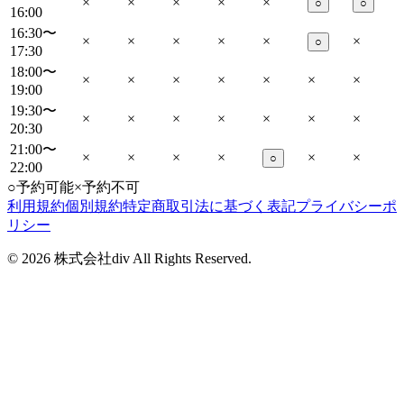
×
×
×
×
×
○
○
16:00
16:30〜
×
×
×
×
×
×
○
17:30
18:00〜
×
×
×
×
×
×
×
19:00
19:30〜
×
×
×
×
×
×
×
20:30
21:00〜
×
×
×
×
×
×
○
22:00
○
予約可能
×
予約不可
利用規約
個別規約
特定商取引法に基づく表記
プライバシーポ
リシー
©
2026
株式会社div All Rights Reserved.