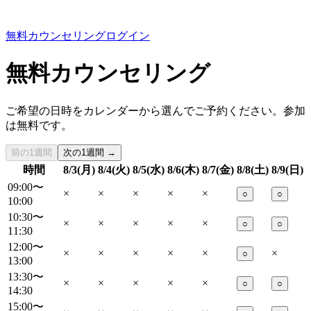
無料カウンセリング
ログイン
無料カウンセリング
ご希望の日時をカレンダーから選んでご予約ください。参加
は無料です。
前の1週間
次の1週間 →
時間
8/3(月)
8/4(火)
8/5(水)
8/6(木)
8/7(金)
8/8(土)
8/9(日)
09:00〜
×
×
×
×
×
○
○
10:00
10:30〜
×
×
×
×
×
○
○
11:30
12:00〜
×
×
×
×
×
×
○
13:00
13:30〜
×
×
×
×
×
○
○
14:30
15:00〜