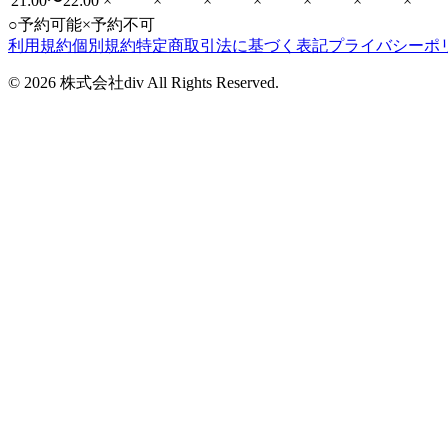
21:00〜22:00
×
×
×
×
×
×
×
○
予約可能
×
予約不可
利用規約
個別規約
特定商取引法に基づく表記
プライバシーポ
©
2026
株式会社div All Rights Reserved.