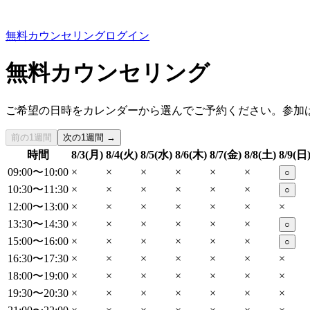
無料カウンセリング
ログイン
無料カウンセリング
ご希望の日時をカレンダーから選んでご予約ください。参加
前の1週間
次の1週間 →
時間
8/3(月)
8/4(火)
8/5(水)
8/6(木)
8/7(金)
8/8(土)
8/9(日
09:00〜10:00
×
×
×
×
×
×
○
10:30〜11:30
×
×
×
×
×
×
○
12:00〜13:00
×
×
×
×
×
×
×
13:30〜14:30
×
×
×
×
×
×
○
15:00〜16:00
×
×
×
×
×
×
○
16:30〜17:30
×
×
×
×
×
×
×
18:00〜19:00
×
×
×
×
×
×
×
19:30〜20:30
×
×
×
×
×
×
×