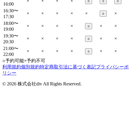
×
×
×
×
○
○
○
16:00
16:30〜
×
×
×
×
×
×
○
17:30
18:00〜
×
×
×
×
×
×
○
19:00
19:30〜
×
×
×
×
×
×
○
20:30
21:00〜
×
×
×
×
×
×
○
22:00
○
予約可能
×
予約不可
利用規約
個別規約
特定商取引法に基づく表記
プライバシーポ
リシー
©
2026
株式会社div All Rights Reserved.