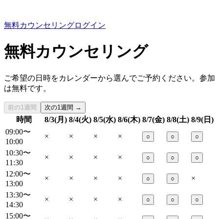
無料カウンセリング
ログイン
無料カウンセリング
ご希望の日時をカレンダーから選んでご予約ください。参加
は無料です。
前の1週間
次の1週間 →
時間
8/3(月)
8/4(火)
8/5(水)
8/6(木)
8/7(金)
8/8(土)
8/9(日)
09:00〜
×
×
×
×
○
○
○
10:00
10:30〜
×
×
×
×
○
○
○
11:30
12:00〜
×
×
×
×
×
○
○
13:00
13:30〜
×
×
×
×
○
○
○
14:30
15:00〜