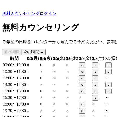
無料カウンセリング
ログイン
無料カウンセリング
ご希望の日時をカレンダーから選んでご予約ください。参加
前の1週間
次の1週間 →
時間
8/3(月)
8/4(火)
8/5(水)
8/6(木)
8/7(金)
8/8(土)
8/9(日
09:00〜10:00
×
×
×
×
○
○
○
10:30〜11:30
×
×
×
×
○
○
○
12:00〜13:00
×
×
×
×
×
○
○
13:30〜14:30
×
×
×
×
○
○
○
15:00〜16:00
×
×
×
×
○
○
○
16:30〜17:30
×
×
×
×
×
×
○
18:00〜19:00
×
×
×
×
×
×
○
19:30〜20:30
×
×
×
×
×
×
○