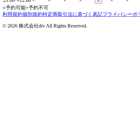
21:00〜22:00
×
×
×
×
×
×
○
○
予約可能
×
予約不可
利用規約
個別規約
特定商取引法に基づく表記
プライバシーポ
©
2026
株式会社div All Rights Reserved.