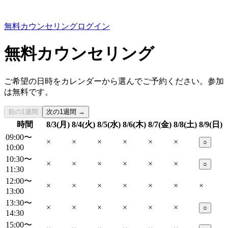
無料カウンセリング
ログイン
無料カウンセリング
ご希望の日時をカレンダーから選んでご予約ください。参加
は無料です。
前の1週間
次の1週間 →
時間
8/3(月)
8/4(火)
8/5(水)
8/6(木)
8/7(金)
8/8(土)
8/9(日)
09:00〜
×
×
×
×
×
×
○
10:00
10:30〜
×
×
×
×
×
×
○
11:30
12:00〜
×
×
×
×
×
×
×
13:00
13:30〜
×
×
×
×
×
×
○
14:30
15:00〜