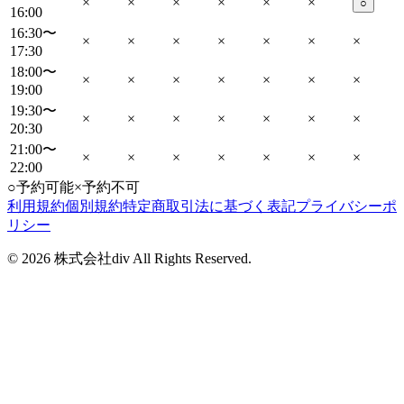
×
×
×
×
×
×
○
16:00
16:30〜
×
×
×
×
×
×
×
17:30
18:00〜
×
×
×
×
×
×
×
19:00
19:30〜
×
×
×
×
×
×
×
20:30
21:00〜
×
×
×
×
×
×
×
22:00
○
予約可能
×
予約不可
利用規約
個別規約
特定商取引法に基づく表記
プライバシーポ
リシー
©
2026
株式会社div All Rights Reserved.