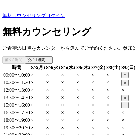
無料カウンセリング
ログイン
無料カウンセリング
ご希望の日時をカレンダーから選んでご予約ください。参加
前の1週間
次の1週間 →
時間
8/3(月)
8/4(火)
8/5(水)
8/6(木)
8/7(金)
8/8(土)
8/9(日
09:00〜10:00
×
×
×
×
×
×
○
10:30〜11:30
×
×
×
×
×
×
○
12:00〜13:00
×
×
×
×
×
×
×
13:30〜14:30
×
×
×
×
×
×
○
15:00〜16:00
×
×
×
×
×
×
○
16:30〜17:30
×
×
×
×
×
×
×
18:00〜19:00
×
×
×
×
×
×
×
19:30〜20:30
×
×
×
×
×
×
×