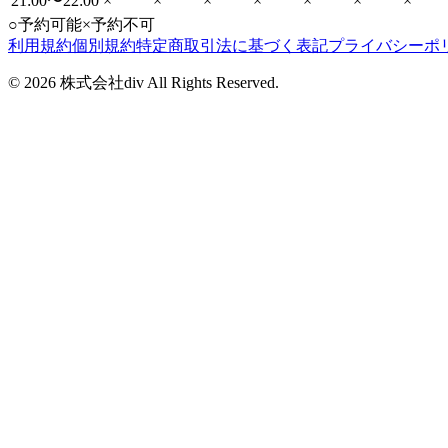
21:00〜22:00
×
×
×
×
×
×
×
○
予約可能
×
予約不可
利用規約
個別規約
特定商取引法に基づく表記
プライバシーポ
©
2026
株式会社div All Rights Reserved.